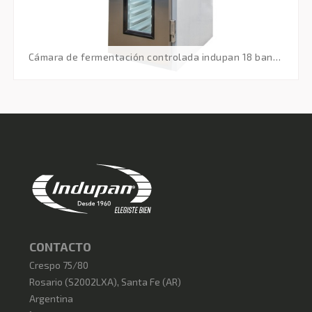
cámara de fermentación controlada indupan 18 bandejas 70x45/ 220v(monofásica)
CONTACTO
Crespo 75/80
Rosario
(
S2002LXA
),
Santa Fe (AR)
Argentina