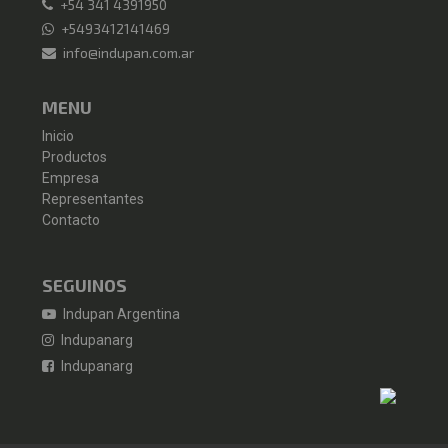
+54 341 4391950
+5493412141469
info@indupan.com.ar
MENU
Inicio
Productos
Empresa
Representantes
Contacto
SEGUINOS
Indupan Argentina
Indupanarg
Indupanarg