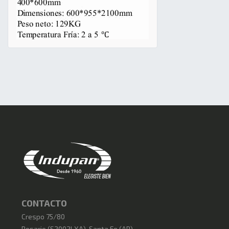
CONTACTO
Crespo 75/80
Rosario
(
S2002LXA
),
Santa Fe (AR)