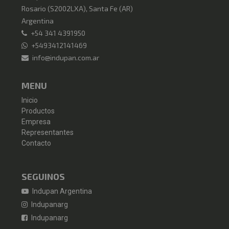
Rosario
(
S2002LXA
),
Santa Fe (AR)
Argentina
+54 341 4391950
+5493412141469
info@indupan.com.ar
MENU
Inicio
Productos
Empresa
Representantes
Contacto
SEGUINOS
Indupan Argentina
Indupanarg
Indupanarg